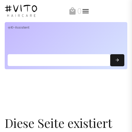
0
local_mall
KI-Assistent
flare
Diese Seite existiert