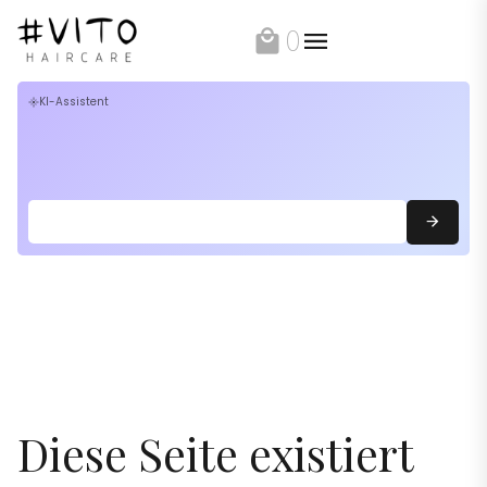
0
local_mall
KI-Assistent
flare
Diese Seite existiert