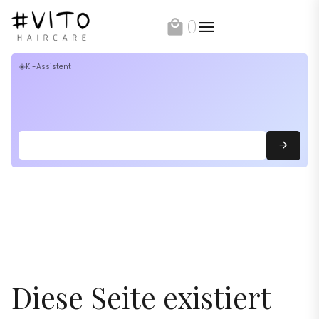
0
local_mall
KI-Assistent
flare
Diese Seite existiert