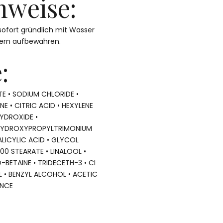
nweise:
sofort gründlich mit Wasser
dern aufbewahren.
:
E • SODIUM CHLORIDE •
 • CITRIC ACID • HEXYLENE
YDROXIDE •
 HYDROXYPROPYLTRIMONIUM
ALICYLIC ACID • GLYCOL
100 STEARATE • LINALOOL •
BETAINE • TRIDECETH-3 • CI
L • BENZYL ALCOHOL • ACETIC
ANCE