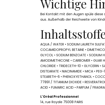
Wichtige Hi
Bei Kontakt mit den Augen spüle diese 
aus. Außerhalb der Reichweite von Kin
Inhaltsstoffe
AQUA / WATER • SODIUM LAURETH SULFAT
COCAMIDOPROPYL BETAINE • DIMETHICONE
GLYCOL • SODIUM BENZOATE • SODIUM H
AMODIMETHICONE • CARBOMER • GUAR
CHLORIDE • TRIDECETH-10 • GLYCERIN • S
DISTEARATE • NIACINAMIDE • MICA • PEG-
STEARETH-6 • PHENOXYETHANOL • COCO-
77891 / TITANIUM DIOXIDE • RESVERATRO
ACID • FUMARIC ACID • PARFUM / FRAGR
L'Oréal Professionnel
14, rue Royale 75008 PARIS