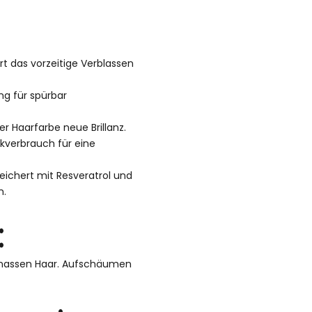
rt das vorzeitige Verblassen
ng für spürbar
ner Haarfarbe neue Brillanz.
tikverbrauch für eine
reichert mit Resveratrol und
n.
:
 nassen Haar. Aufschäumen