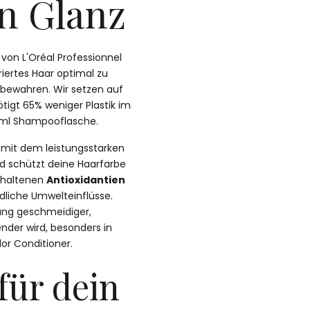
n Glanz
on L'Oréal Professionnel
oriertes Haar optimal zu
u bewahren. Wir setzen auf
tigt 65% weniger Plastik im
0ml Shampooflasche.
t mit dem leistungsstarken
und schützt deine Haarfarbe
nthaltenen
Antioxidantien
dliche Umwelteinflüsse.
dung geschmeidiger,
nder wird, besonders in
or Conditioner.
 für dein