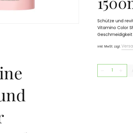
1500
Schütze und revit
Vitamino Color S
Geschmeidigkeit 
Vers
inkl. MwSt. zzgl.
ine
remove
add
 und
r