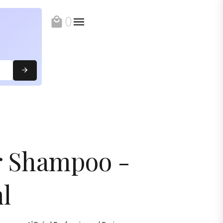
0
local_mall
r Shampoo -
l