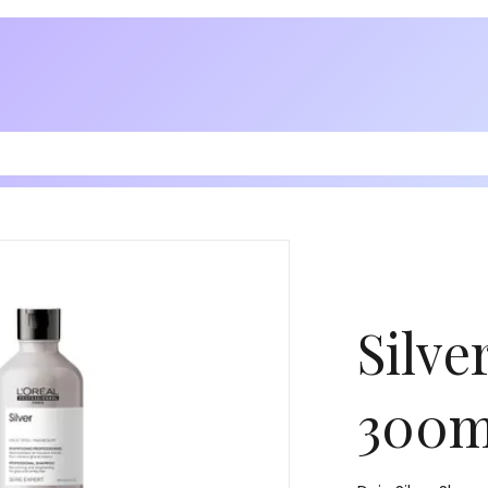
Silve
300m