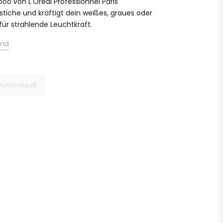
oo von L'Oréal Professionnel Paris
bstiche und kräftigt dein weißes, graues oder
für strahlende Leuchtkraft.
and
Ausverkauft