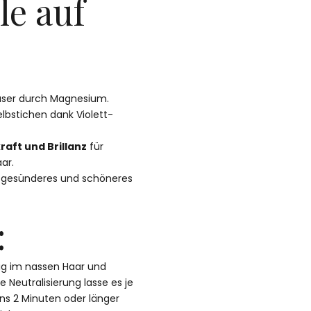
le auf
aser durch Magnesium.
lbstichen dank Violett-
aft und Brillanz
für
ar.
ar gesünderes und schöneres
:
ig im nassen Haar und
 Neutralisierung lasse es je
s 2 Minuten oder länger