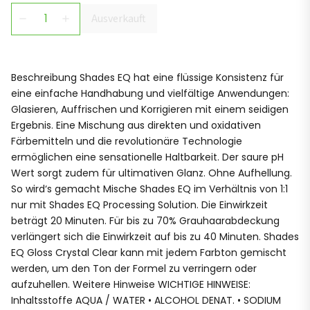
Ausverkauft
remove
add
Beschreibung Shades EQ hat eine flüssige Konsistenz für
eine einfache Handhabung und vielfältige Anwendungen:
Glasieren, Auffrischen und Korrigieren mit einem seidigen
Ergebnis. Eine Mischung aus direkten und oxidativen
Färbemitteln und die revolutionäre Technologie
ermöglichen eine sensationelle Haltbarkeit. Der saure pH
Wert sorgt zudem für ultimativen Glanz. Ohne Aufhellung.
So wird‘s gemacht Mische Shades EQ im Verhältnis von 1:1
nur mit Shades EQ Processing Solution. Die Einwirkzeit
beträgt 20 Minuten. Für bis zu 70% Grauhaarabdeckung
verlängert sich die Einwirkzeit auf bis zu 40 Minuten. Shades
EQ Gloss Crystal Clear kann mit jedem Farbton gemischt
werden, um den Ton der Formel zu verringern oder
aufzuhellen. Weitere Hinweise WICHTIGE HINWEISE:
Inhaltsstoffe AQUA / WATER • ALCOHOL DENAT. • SODIUM