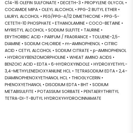
C14-16 OLEFIN SULFONATE • DECETH-3 • PROPYLENE GLYCOL •
COCAMIDE MIPA • OLEYL ALCOHOL • PPG-2 BUTYL ETHER •
LAURYL ALCOHOL • PEG/PPG-4/12 DIMETHICONE • PPG-5-
CETETH-10 PHOSPHATE • ETHANOLAMINE • COCO-BETAINE •
MYRISTYL ALCOHOL • SODIUM SULFITE • TAURINE •
ERYTHORBIC ACID • PARFUM / FRAGRANCE • TOLUENE-2,5-
DIAMINE • SODIUM CHLORIDE • m-AMINOPHENOL • CITRIC
ACID • CETYL ALCOHOL • SODIUM CITRATE • p-AMINOPHENOL
• HYDROXYBENZOMORPHOLINE • WHEAT AMINO ACIDS •
BENZOIC ACID • EDTA • 6-HYDROXYINDOLE • HYDROXYETHYL-
3,4-METHYLENEDIOXYANILINE HCL • TETRASODIUM EDTA • 2,4-
DIAMINOPHENOXYETHANOL HCL • THIOGLYCERIN •
PHENOXYETHANOL • DISODIUM EDTA • BHT • SODIUM
METABISULFITE • POTASSIUM SORBATE • PENTAERYTHRITYL
TETRA-DI-T-BUTYL HYDROXYHYDROCINNAMATE