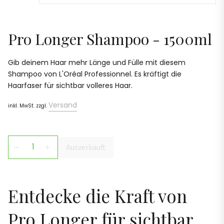
Pro Longer Shampoo - 1500ml
Gib deinem Haar mehr Länge und Fülle mit diesem
Shampoo von L'Oréal Professionnel. Es kräftigt die
Haarfaser für sichtbar volleres Haar.
Versand
inkl. MwSt. zzgl.
Ausverkauft
remove
add
Entdecke die Kraft von
Pro Longer für sichtbar