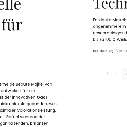
elle
Tech
 für
Entdecke Majirel
angenehmerem Du
geschmeidiges Ha
bis zu 100 % We
Vers
inkl. MwSt. zzgl.
e
remove
add
eme de Beauté Majirel von
rentwickelt für ein
Mit der innovativen
Odor
akmoleküle gebunden, was
imaler Colorationsleistung.
es Gefühl während der
anhaltenden, brillanten