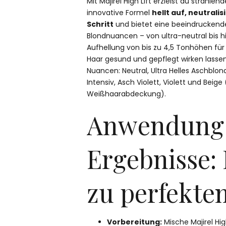
Mit Majirel High Lift erzielst du strahle
innovative Formel
hellt auf, neutralis
Schritt
und bietet eine beeindruckende
Blondnuancen – von ultra-neutral bis hin
Aufhellung von bis zu 4,5 Tonhöhen für
Haar gesund und gepflegt wirken lassen.
Nuancen: Neutral, Ultra Helles Aschblond
Intensiv, Asch Violett, Violett und Beige
Weißhaarabdeckung).
Anwendung
Ergebnisse:
zu perfekte
Vorbereitung:
Mische Majirel High 