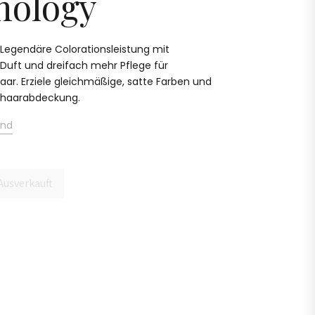
nology
: Legendäre Colorationsleistung mit
ft und dreifach mehr Pflege für
ar. Erziele gleichmäßige, satte Farben und
ißhaarabdeckung.
and
Ausverkauft