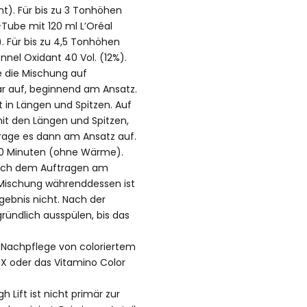
t). Für bis zu 3 Tonhöhen
Tube mit 120 ml L’Oréal
). Für bis zu 4,5 Tonhöhen
nnel Oxidant 40 Vol. (12%).
 die Mischung auf
 auf, beginnend am Ansatz.
t in Längen und Spitzen. Auf
t den Längen und Spitzen,
trage es dann am Ansatz auf.
 50 Minuten (ohne Wärme).
 nach dem Auftragen am
 Mischung währenddessen ist
gebnis nicht. Nach der
gründlich ausspülen, bis das
 Nachpflege von coloriertem
DX oder das Vitamino Color
gh Lift ist nicht primär zur