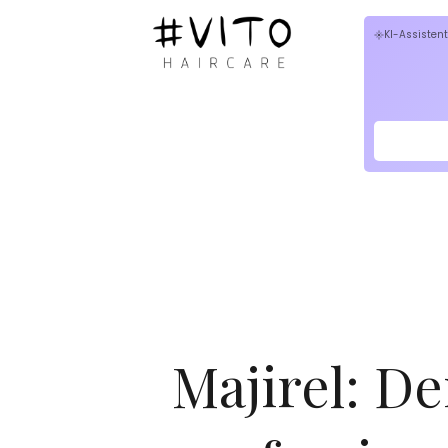
KI-Assistent
flare
Majirel: De