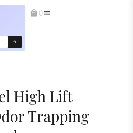
0
local_mall
el High Lift
Odor Trapping