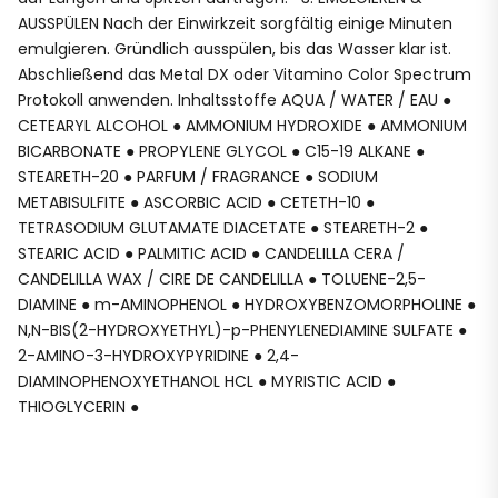
AUSSPÜLEN Nach der Einwirkzeit sorgfältig einige Minuten
emulgieren. Gründlich ausspülen, bis das Wasser klar ist.
Abschließend das Metal DX oder Vitamino Color Spectrum
Protokoll anwenden. Inhaltsstoffe AQUA / WATER / EAU ●
CETEARYL ALCOHOL ● AMMONIUM HYDROXIDE ● AMMONIUM
BICARBONATE ● PROPYLENE GLYCOL ● C15-19 ALKANE ●
STEARETH-20 ● PARFUM / FRAGRANCE ● SODIUM
METABISULFITE ● ASCORBIC ACID ● CETETH-10 ●
TETRASODIUM GLUTAMATE DIACETATE ● STEARETH-2 ●
STEARIC ACID ● PALMITIC ACID ● CANDELILLA CERA /
CANDELILLA WAX / CIRE DE CANDELILLA ● TOLUENE-2,5-
DIAMINE ● m-AMINOPHENOL ● HYDROXYBENZOMORPHOLINE ●
N,N-BIS(2-HYDROXYETHYL)-p-PHENYLENEDIAMINE SULFATE ●
2-AMINO-3-HYDROXYPYRIDINE ● 2,4-
DIAMINOPHENOXYETHANOL HCL ● MYRISTIC ACID ●
THIOGLYCERIN ●