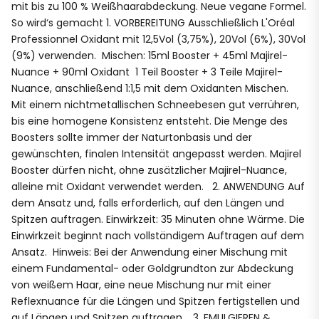
mit bis zu 100 % Weißhaarabdeckung. Neue vegane Formel.
So wird‘s gemacht 1. VORBEREITUNG Ausschließlich L'Oréal
Professionnel Oxidant mit 12,5Vol (3,75%), 20Vol (6%), 30Vol
(9%) verwenden. Mischen: 15ml Booster + 45ml Majirel-
Nuance + 90ml Oxidant 1 Teil Booster + 3 Teile Majirel-
Nuance, anschließend 1:1,5 mit dem Oxidanten Mischen.
Mit einem nichtmetallischen Schneebesen gut verrühren,
bis eine homogene Konsistenz entsteht. Die Menge des
Boosters sollte immer der Naturtonbasis und der
gewünschten, finalen Intensität angepasst werden. Majirel
Booster dürfen nicht, ohne zusätzlicher Majirel-Nuance,
alleine mit Oxidant verwendet werden. 2. ANWENDUNG Auf
dem Ansatz und, falls erforderlich, auf den Längen und
Spitzen auftragen. Einwirkzeit: 35 Minuten ohne Wärme. Die
Einwirkzeit beginnt nach vollständigem Auftragen auf dem
Ansatz. Hinweis: Bei der Anwendung einer Mischung mit
einem Fundamental- oder Goldgrundton zur Abdeckung
von weißem Haar, eine neue Mischung nur mit einer
Reflexnuance für die Längen und Spitzen fertigstellen und
auf Längen und Spitzen auftragen. 3. EMULGIEREN &