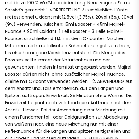
mit bis zu 100 % Weißhaarabdeckung. Neue vegane Formel.
So wird‘s gemacht 1. VORBEREITUNG Ausschließlich L'Oréal
Professionnel Oxidant mit 12,5Vol (3,75%), 20Vol (6%), 30Vol
(9%) verwenden. Mischen: 15ml Booster + 45ml Majirel-
Nuance + 90ml Oxidant 1 Teil Booster + 3 Teile Majirel-
Nuance, anschließend 1:1,5 mit dem Oxidanten Mischen.
Mit einem nichtmetallischen Schneebesen gut verrühren,
bis eine homogene Konsistenz entsteht. Die Menge des
Boosters sollte immer der Naturtonbasis und der
gewünschten, finalen Intensität angepasst werden. Majirel
Booster dürfen nicht, ohne zusätzlicher Majirel-Nuance,
alleine mit Oxidant verwendet werden. 2. ANWENDUNG Auf
dem Ansatz und, falls erforderlich, auf den Längen und
Spitzen auftragen. Einwirkzeit: 35 Minuten ohne Wärme. Die
Einwirkzeit beginnt nach vollständigem Auftragen auf dem
Ansatz. Hinweis: Bei der Anwendung einer Mischung mit
einem Fundamental- oder Goldgrundton zur Abdeckung
von weißem Haar, eine neue Mischung nur mit einer
Reflexnuance für die Längen und Spitzen fertigstellen und
auf Längen und Spitzen auftragen. 3. EMULGIEREN &