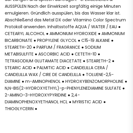
AUSSPÜLEN Nach der Einwirkzeit sorgfältig einige Minuten
emulgieren. Gründlich ausspülen, bis das Wasser klar ist.
Abschließend das Metal DX oder Vitamino Color Spectrum
Protokoll anwenden. Inhaltsstoffe AQUA / WATER / EAU ●
CETEARYL ALCOHOL ● AMMONIUM HYDROXIDE ● AMMONIUM
BICARBONATE ● PROPYLENE GLYCOL ● C15-19 ALKANE ●
STEARETH-20 ● PARFUM / FRAGRANCE ● SODIUM
METABISULFITE ● ASCORBIC ACID ● CETETH-10 ●
TETRASODIUM GLUTAMATE DIACETATE ● STEARETH-2 ●
STEARIC ACID ● PALMITIC ACID ● CANDELILLA CERA /
CANDELILLA WAX / CIRE DE CANDELILLA ● TOLUENE-2,5-
DIAMINE ● m-AMINOPHENOL ● HYDROXYBENZOMORPHOLINE ●
N,N-BIS(2-HYDROXYETHYL)-p-PHENYLENEDIAMINE SULFATE ●
2-AMINO-3-HYDROXYPYRIDINE ● 2,4-
DIAMINOPHENOXYETHANOL HCL ● MYRISTIC ACID ●
THIOGLYCERIN ●