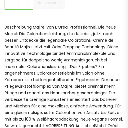
Ausverkauft
remove
add
Beschreibung Majirel von L’Oréal Professionnel. Die neue
Majirel: Die Colorationsleistung, die du liebst, jetzt noch
besser. Entdecke die legendäre Colorations-Creme de
Beauté Majirel jetzt mit Odor Trapping Technology. Diese
innovative Technologie bindet Ammoniakmoleküle und
sorgt so für doppelt so wenig Ammoniakgeruch bei
maximaler Colorationsleistung. Das Ergebnis? Ein
angenehmeres Colorationserlebnis im Salon ohne
Kompromisse bei langanhaltenden Ergebnissen. Der neue
Pflegewirkstoffkomplex von Majirel bietet dreimal mehr
Pflege und macht das Haar spürbar geschmeidiger. Die
verbesserte cremige Konsistenz erleichtert das Dosieren
und Mischen für eine makellose, einfache Anwendung. Für
eine gleichmäßige, satte Coloration von Ansatz bis Spitze
mit bis zu 100 % Weißhaarabdeckung. Neue vegane Formel.
So wird‘s gemacht 1. VORBEREITUNG Ausschließlich L'Oréal