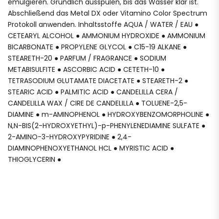
emulgieren. Gründlich ausspülen, bis das Wasser klar ist.
Abschließend das Metal DX oder Vitamino Color Spectrum
Protokoll anwenden. Inhaltsstoffe AQUA / WATER / EAU ●
CETEARYL ALCOHOL ● AMMONIUM HYDROXIDE ● AMMONIUM
BICARBONATE ● PROPYLENE GLYCOL ● C15-19 ALKANE ●
STEARETH-20 ● PARFUM / FRAGRANCE ● SODIUM
METABISULFITE ● ASCORBIC ACID ● CETETH-10 ●
TETRASODIUM GLUTAMATE DIACETATE ● STEARETH-2 ●
STEARIC ACID ● PALMITIC ACID ● CANDELILLA CERA /
CANDELILLA WAX / CIRE DE CANDELILLA ● TOLUENE-2,5-
DIAMINE ● m-AMINOPHENOL ● HYDROXYBENZOMORPHOLINE ●
N,N-BIS(2-HYDROXYETHYL)-p-PHENYLENEDIAMINE SULFATE ●
2-AMINO-3-HYDROXYPYRIDINE ● 2,4-
DIAMINOPHENOXYETHANOL HCL ● MYRISTIC ACID ●
THIOGLYCERIN ●