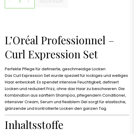
Ausverkauft
remove
add
L’Oréal Professionnel –
Curl Expression Set
Perfekte Pflege für definierte, geschmeidige Locken
Das Curl Expression Set wurde speziell für lockiges und welliges
Haar entwickelt. Es spendet intensive Feuchtigkeit, definiert
Locken und reduziert Frizz, ohne das Haar zu beschweren. Die
Kombination aus sanftem Shampoo, pflegendem Conditioner,
intensiver Cream, Serum und flexiblem Gel sorgt für elastische,
glänzende und kontrollierte Locken den ganzen Tag.
Inhaltsstoffe