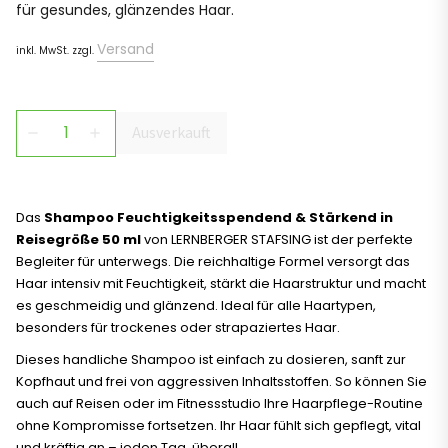
für gesundes, glänzendes Haar.
Versand
inkl. MwSt. zzgl.
Ausverkauft
remove
add
Das
Shampoo Feuchtigkeitsspendend & Stärkend in
Reisegröße 50 ml
von LERNBERGER STAFSING ist der perfekte
Begleiter für unterwegs. Die reichhaltige Formel versorgt das
Haar intensiv mit Feuchtigkeit, stärkt die Haarstruktur und macht
es geschmeidig und glänzend. Ideal für alle Haartypen,
besonders für trockenes oder strapaziertes Haar.
Dieses handliche Shampoo ist einfach zu dosieren, sanft zur
Kopfhaut und frei von aggressiven Inhaltsstoffen. So können Sie
auch auf Reisen oder im Fitnessstudio Ihre Haarpflege-Routine
ohne Kompromisse fortsetzen. Ihr Haar fühlt sich gepflegt, vital
und kräftig an – jeden Tag, überall.