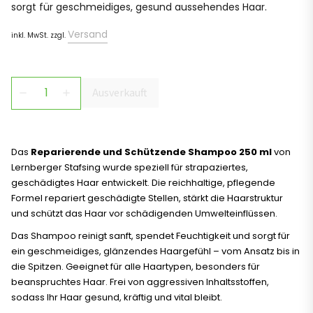
sorgt für geschmeidiges, gesund aussehendes Haar.
Versand
inkl. MwSt. zzgl.
Ausverkauft
remove
add
Das
Reparierende und Schützende Shampoo 250 ml
von
Lernberger Stafsing wurde speziell für strapaziertes,
geschädigtes Haar entwickelt. Die reichhaltige, pflegende
Formel repariert geschädigte Stellen, stärkt die Haarstruktur
und schützt das Haar vor schädigenden Umwelteinflüssen.
Das Shampoo reinigt sanft, spendet Feuchtigkeit und sorgt für
ein geschmeidiges, glänzendes Haargefühl – vom Ansatz bis in
die Spitzen. Geeignet für alle Haartypen, besonders für
beanspruchtes Haar. Frei von aggressiven Inhaltsstoffen,
sodass Ihr Haar gesund, kräftig und vital bleibt.