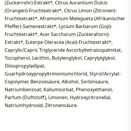
(Zuckerrohr)-Extrakt*, Citrus Aurantium Dulcis
(Orangen)-Fruchtextrakt*, Citrus Limon (Zitronen)-
Fruchtextrakt*, Aframomum Melegueta (Afrikanischer
Pfeffer)-Samenextrakt*, Lycium Barbarum (Goji)-
Fruchtextrakt*, Acer Saccharum (Zuckerahorn)-
Extrakt*, Euterpe Oleracea (Acai)-Fruchtextrakt*,
Caprylic/Capric Triglyceride Ascorbyltetraisopalmitat,
Tocopherol, Lecithin, Butylenglykol, Caprylylglykol,
Diisopropyladipat,
Guarhydroxypropyltrimoniumchlorid, Styrol/Acrylat-
Copolymer, Benzoesäure, Alkohol, Sorbinsäure,
Natriumbenzoat, Kaliumsorbat, Phenoxyethanol,
Parfum (Duftstoff), Limonen, Hydroxycitronellal,
Natriumhydroxid, Zitronensäure.