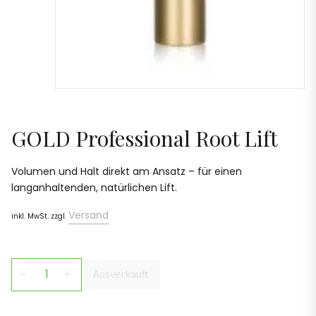
GOLD Professional Root Lift
Volumen und Halt direkt am Ansatz – für einen
langanhaltenden, natürlichen Lift.
Versand
inkl. MwSt. zzgl.
Ausverkauft
remove
add