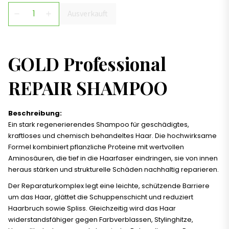
Ausverkauft
remove
add
GOLD Professional
REPAIR SHAMPOO
Beschreibung:
Ein stark regenerierendes Shampoo für geschädigtes,
kraftloses und chemisch behandeltes Haar. Die hochwirksame
Formel kombiniert pflanzliche Proteine mit wertvollen
Aminosäuren, die tief in die Haarfaser eindringen, sie von innen
heraus stärken und strukturelle Schäden nachhaltig reparieren.
Der Reparaturkomplex legt eine leichte, schützende Barriere
um das Haar, glättet die Schuppenschicht und reduziert
Haarbruch sowie Spliss. Gleichzeitig wird das Haar
widerstandsfähiger gegen Farbverblassen, Stylinghitze,