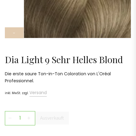
›
Dia Light 9 Sehr Helles Blond
Die erste saure Ton-in-Ton Coloration von L'Oréal
Professionnel.
Versand
inkl. MwSt. zzgl.
Ausverkauft
remove
add