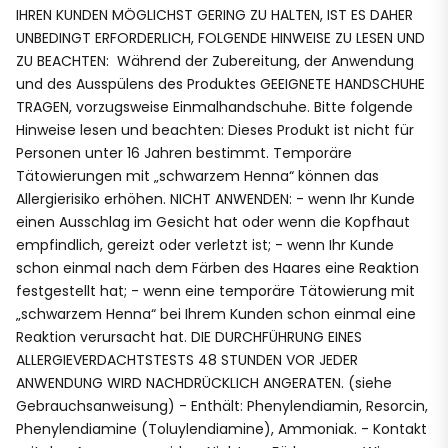
IHREN KUNDEN MÖGLICHST GERING ZU HALTEN, IST ES DAHER
UNBEDINGT ERFORDERLICH, FOLGENDE HINWEISE ZU LESEN UND
ZU BEACHTEN: Während der Zubereitung, der Anwendung
und des Ausspülens des Produktes GEEIGNETE HANDSCHUHE
TRAGEN, vorzugsweise Einmalhandschuhe. Bitte folgende
Hinweise lesen und beachten: Dieses Produkt ist nicht für
Personen unter 16 Jahren bestimmt. Temporäre
Tätowierungen mit „schwarzem Henna“ können das
Allergierisiko erhöhen. NICHT ANWENDEN: - wenn Ihr Kunde
einen Ausschlag im Gesicht hat oder wenn die Kopfhaut
empfindlich, gereizt oder verletzt ist; - wenn Ihr Kunde
schon einmal nach dem Färben des Haares eine Reaktion
festgestellt hat; - wenn eine temporäre Tätowierung mit
„schwarzem Henna“ bei Ihrem Kunden schon einmal eine
Reaktion verursacht hat. DIE DURCHFÜHRUNG EINES
ALLERGIEVERDACHTSTESTS 48 STUNDEN VOR JEDER
ANWENDUNG WIRD NACHDRÜCKLICH ANGERATEN. (siehe
Gebrauchsanweisung) - Enthält: Phenylendiamin, Resorcin,
Phenylendiamine (Toluylendiamine), Ammoniak. - Kontakt