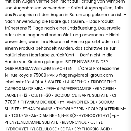
mit den Augen vermeiden. Nicht zur Färbung von Wimpern
und Augenbrauen verwenden. - Sofort Augen spülen, falls
das Erzeugnis mit den Augen in Berührung gekommen ist. -
Nach Anwendung die Haare gut spülen. - Das Produkt
frühestens 15 Tage nach einer Entkräuselung, Dauerwelle
oder einer langanhaltenden Glättung anwenden. - Nicht
anwenden, wenn Ihre Haare mit Henna gefärbt oder mit
einem Produkt behandelt wurden, das schrittweise zur
natürlichen Haarfarbe zurückführt. - Darf nicht in die
Hände von Kindern gelangen. BITTE HINWEISE IN DER
GEBRAUCHSANWEISUNG BEACHTEN L'Oreal Professionnel
14, rue Royale 75008 PARIS fragen@loreal-group.com
Inhaltsstoffe AQUA / WATER • LAURETH-2 • TRIDECETH-2
CARBOXAMIDE MEA • PEG-4 RAPESEEDAMIDE • GLYCERIN •
LAURETH-12 • OLETH-30 • SODIUM CETEARYL SULFATE • CI
77891 / TITANIUM DIOXIDE • m-AMINOPHENOL • SODIUM
SULFITE • ETHANOLAMINE • THIOGLYCERIN • POLYQUATERNIUM-
6 • TOLUENE-2,5-DIAMINE • N,N-BIS(2-HYDROXYETHYL)-p-
PHENYLENEDIAMINE SULFATE • RESORCINOL • CETYL
HYDROXYETHYLCELLULOSE • EDTA • ERYTHORBIC ACID •