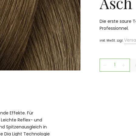
Asch
Die erste saure 
Professionnel.
Vers
inkl. MwSt. zzgl.
remove
add
nde Effekte. Für
 Leichte Reflex- und
d Spitzenausgleich in
ie Dia Light Technologie