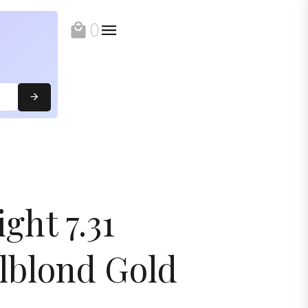
0
local_mall
ight 7.31
lblond Gold