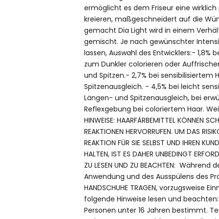
ermöglicht es dem Friseur eine wirklich 
kreieren, maßgeschneidert auf die Wüns
gemacht Dia Light wird in einem Verhältn
gemischt. Je nach gewünschter Intensi
lassen, Auswahl des Entwicklers:- 1,8% b
zum Dunkler colorieren oder Auffrisch
und Spitzen.- 2,7% bei sensibilisiertem 
Spitzenausgleich. - 4,5% bei leicht sensi
Längen- und Spitzenausgleich, bei erwü
Reflexgebung bei coloriertem Haar. We
HINWEISE: HAARFÄRBEMITTEL KÖNNEN SC
REAKTIONEN HERVORRUFEN. UM DAS RISIK
REAKTION FÜR SIE SELBST UND IHREN KU
HALTEN, IST ES DAHER UNBEDINGT ERFORD
ZU LESEN UND ZU BEACHTEN: Während de
Anwendung und des Ausspülens des Pr
HANDSCHUHE TRAGEN, vorzugsweise Ein
folgende Hinweise lesen und beachten: D
Personen unter 16 Jahren bestimmt. T