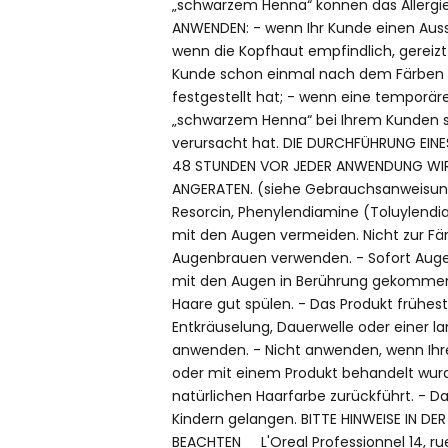
„schwarzem Henna“ können das Allergie
ANWENDEN: - wenn Ihr Kunde einen Auss
wenn die Kopfhaut empfindlich, gereizt o
Kunde schon einmal nach dem Färben d
festgestellt hat; - wenn eine temporär
„schwarzem Henna“ bei Ihrem Kunden s
verursacht hat. DIE DURCHFÜHRUNG EIN
48 STUNDEN VOR JEDER ANWENDUNG WI
ANGERATEN. (siehe Gebrauchsanweisung
Resorcin, Phenylendiamine (Toluylendi
mit den Augen vermeiden. Nicht zur F
Augenbrauen verwenden. - Sofort Augen 
mit den Augen in Berührung gekommen
Haare gut spülen. - Das Produkt frühes
Entkräuselung, Dauerwelle oder einer 
anwenden. - Nicht anwenden, wenn Ihr
oder mit einem Produkt behandelt wurde
natürlichen Haarfarbe zurückführt. - Da
Kindern gelangen. BITTE HINWEISE IN 
BEACHTEN L'Oreal Professionnel 14, ru