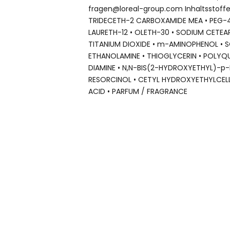
fragen@loreal-group.com Inhaltsstoffe
TRIDECETH-2 CARBOXAMIDE MEA • PEG-4 
LAURETH-12 • OLETH-30 • SODIUM CETEAR
TITANIUM DIOXIDE • m-AMINOPHENOL • S
ETHANOLAMINE • THIOGLYCERIN • POLYQ
DIAMINE • N,N-BIS(2-HYDROXYETHYL)-p-
RESORCINOL • CETYL HYDROXYETHYLCELL
ACID • PARFUM / FRAGRANCE