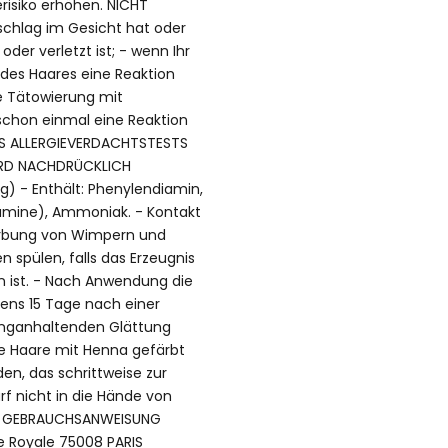
risiko erhöhen. NICHT
chlag im Gesicht hat oder
der verletzt ist; - wenn Ihr
es Haares eine Reaktion
e Tätowierung mit
chon einmal eine Reaktion
ES ALLERGIEVERDACHTSTESTS
RD NACHDRÜCKLICH
) - Enthält: Phenylendiamin,
amine), Ammoniak. - Kontakt
ärbung von Wimpern und
spülen, falls das Erzeugnis
 ist. - Nach Anwendung die
tens 15 Tage nach einer
langanhaltenden Glättung
e Haare mit Henna gefärbt
n, das schrittweise zur
rf nicht in die Hände von
DER GEBRAUCHSANWEISUNG
e Royale 75008 PARIS