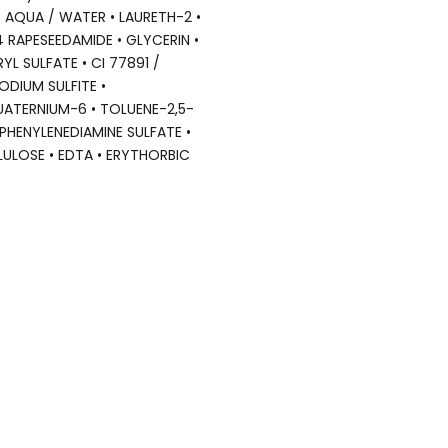
 AQUA / WATER • LAURETH-2 •
RAPESEEDAMIDE • GLYCERIN •
YL SULFATE • CI 77891 /
ODIUM SULFITE •
UATERNIUM-6 • TOLUENE-2,5-
PHENYLENEDIAMINE SULFATE •
ULOSE • EDTA • ERYTHORBIC