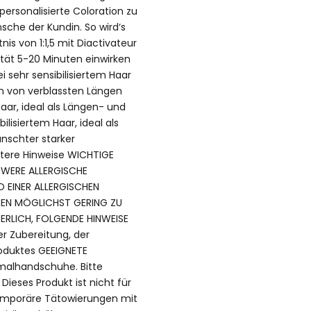
personalisierte Coloration zu
che der Kundin. So wird‘s
is von 1:1,5 mit Diactivateur
tät 5-20 Minuten einwirken
ei sehr sensibilisiertem Haar
en von verblassten Längen
Haar, ideal als Längen- und
bilisiertem Haar, ideal als
nschter starker
itere Hinweise WICHTIGE
HWERE ALLERGISCHE
O EINER ALLERGISCHEN
NDEN MÖGLICHST GERING ZU
ERLICH, FOLGENDE HINWEISE
r Zubereitung, der
oduktes GEEIGNETE
malhandschuhe. Bitte
ieses Produkt ist nicht für
emporäre Tätowierungen mit