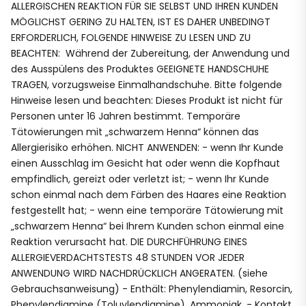
ALLERGISCHEN REAKTION FÜR SIE SELBST UND IHREN KUNDEN
MÖGLICHST GERING ZU HALTEN, IST ES DAHER UNBEDINGT
ERFORDERLICH, FOLGENDE HINWEISE ZU LESEN UND ZU
BEACHTEN: Während der Zubereitung, der Anwendung und
des Ausspülens des Produktes GEEIGNETE HANDSCHUHE
TRAGEN, vorzugsweise Einmalhandschuhe. Bitte folgende
Hinweise lesen und beachten: Dieses Produkt ist nicht für
Personen unter 16 Jahren bestimmt. Temporäre
Tätowierungen mit „schwarzem Henna“ können das
Allergierisiko erhöhen. NICHT ANWENDEN: - wenn Ihr Kunde
einen Ausschlag im Gesicht hat oder wenn die Kopfhaut
empfindlich, gereizt oder verletzt ist; - wenn Ihr Kunde
schon einmal nach dem Färben des Haares eine Reaktion
festgestellt hat; - wenn eine temporäre Tätowierung mit
„schwarzem Henna“ bei Ihrem Kunden schon einmal eine
Reaktion verursacht hat. DIE DURCHFÜHRUNG EINES
ALLERGIEVERDACHTSTESTS 48 STUNDEN VOR JEDER
ANWENDUNG WIRD NACHDRÜCKLICH ANGERATEN. (siehe
Gebrauchsanweisung) - Enthält: Phenylendiamin, Resorcin,
Phenylendiamine (Toluylendiamine), Ammoniak. - Kontakt