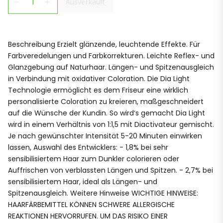
Ausverkauft
remove
add
Beschreibung Erzielt glänzende, leuchtende Effekte. Für
Farbveredelungen und Farbkorrekturen. Leichte Reflex- und
Glanzgebung auf Naturhaar. Längen- und Spitzenausgleich
in Verbindung mit oxidativer Coloration. Die Dia Light
Technologie ermöglicht es dem Friseur eine wirklich
personalisierte Coloration zu kreieren, maßgeschneidert
auf die Wünsche der Kundin. So wird‘s gemacht Dia Light
wird in einem Verhältnis von 1:1,5 mit Diactivateur gemischt.
Je nach gewünschter Intensität 5-20 Minuten einwirken
lassen, Auswahl des Entwicklers: - 1,8% bei sehr
sensibilisiertem Haar zum Dunkler colorieren oder
Auffrischen von verblassten Längen und Spitzen. - 2,7% bei
sensibilisiertem Haar, ideal als Längen- und
Spitzenausgleich. Weitere Hinweise WICHTIGE HINWEISE:
HAARFÄRBEMITTEL KÖNNEN SCHWERE ALLERGISCHE
REAKTIONEN HERVORRUFEN. UM DAS RISIKO EINER