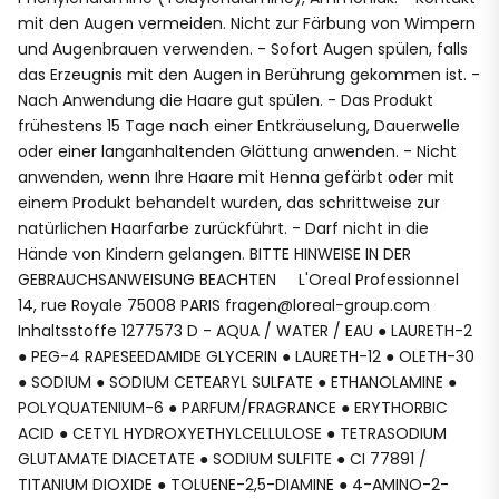
mit den Augen vermeiden. Nicht zur Färbung von Wimpern
und Augenbrauen verwenden. - Sofort Augen spülen, falls
das Erzeugnis mit den Augen in Berührung gekommen ist. -
Nach Anwendung die Haare gut spülen. - Das Produkt
frühestens 15 Tage nach einer Entkräuselung, Dauerwelle
oder einer langanhaltenden Glättung anwenden. - Nicht
anwenden, wenn Ihre Haare mit Henna gefärbt oder mit
einem Produkt behandelt wurden, das schrittweise zur
natürlichen Haarfarbe zurückführt. - Darf nicht in die
Hände von Kindern gelangen. BITTE HINWEISE IN DER
GEBRAUCHSANWEISUNG BEACHTEN L'Oreal Professionnel
14, rue Royale 75008 PARIS fragen@loreal-group.com
Inhaltsstoffe 1277573 D - AQUA / WATER / EAU ● LAURETH-2
● PEG-4 RAPESEEDAMIDE GLYCERIN ● LAURETH-12 ● OLETH-30
● SODIUM ● SODIUM CETEARYL SULFATE ● ETHANOLAMINE ●
POLYQUATENIUM-6 ● PARFUM/FRAGRANCE ● ERYTHORBIC
ACID ● CETYL HYDROXYETHYLCELLULOSE ● TETRASODIUM
GLUTAMATE DIACETATE ● SODIUM SULFITE ● CI 77891 /
TITANIUM DIOXIDE ● TOLUENE-2,5-DIAMINE ● 4-AMINO-2-