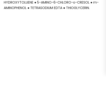
HYDROXYTOLUENE ● 5-AMINO-6-CHLORO-o-CRESOL ● m-
AMINOPHENOL ● TETRASODIUM EDTA ● THIOGLYCERIN.