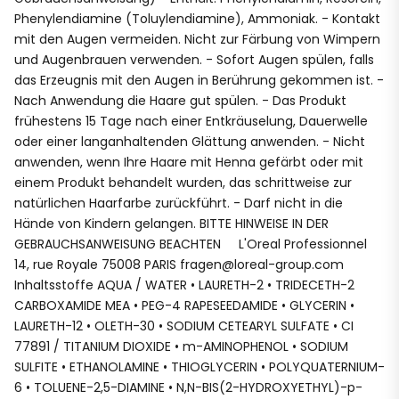
Phenylendiamine (Toluylendiamine), Ammoniak. - Kontakt
mit den Augen vermeiden. Nicht zur Färbung von Wimpern
und Augenbrauen verwenden. - Sofort Augen spülen, falls
das Erzeugnis mit den Augen in Berührung gekommen ist. -
Nach Anwendung die Haare gut spülen. - Das Produkt
frühestens 15 Tage nach einer Entkräuselung, Dauerwelle
oder einer langanhaltenden Glättung anwenden. - Nicht
anwenden, wenn Ihre Haare mit Henna gefärbt oder mit
einem Produkt behandelt wurden, das schrittweise zur
natürlichen Haarfarbe zurückführt. - Darf nicht in die
Hände von Kindern gelangen. BITTE HINWEISE IN DER
GEBRAUCHSANWEISUNG BEACHTEN L'Oreal Professionnel
14, rue Royale 75008 PARIS fragen@loreal-group.com
Inhaltsstoffe AQUA / WATER • LAURETH-2 • TRIDECETH-2
CARBOXAMIDE MEA • PEG-4 RAPESEEDAMIDE • GLYCERIN •
LAURETH-12 • OLETH-30 • SODIUM CETEARYL SULFATE • CI
77891 / TITANIUM DIOXIDE • m-AMINOPHENOL • SODIUM
SULFITE • ETHANOLAMINE • THIOGLYCERIN • POLYQUATERNIUM-
6 • TOLUENE-2,5-DIAMINE • N,N-BIS(2-HYDROXYETHYL)-p-