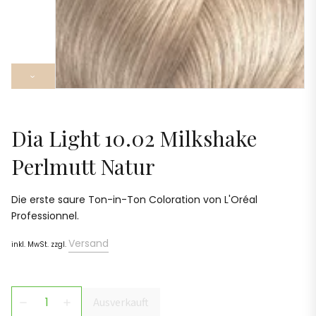
›
Dia Light 10.02 Milkshake
Perlmutt Natur
Die erste saure Ton-in-Ton Coloration von L'Oréal
Professionnel.
Versand
inkl. MwSt. zzgl.
Ausverkauft
remove
add