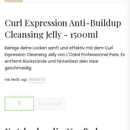
Curl Expression Anti-Buildup
Cleansing Jelly - 1500ml
Reinige deine Locken sanft und effektiv mit dem Curl
Expression Cleansing Jelly von L'Oréal Professionnel Paris. Es
entfernt Rückstände und hinterlässt dein Haar
geschmeidig.
Versand
inkl. MwSt. zzgl.
Ausverkauft
remove
add