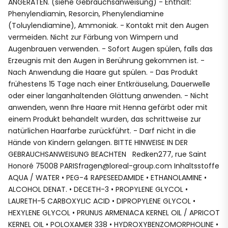
ANGERATEN. (siehe Gebrauchsanweisung) - Enthält:
Phenylendiamin, Resorcin, Phenylendiamine
(Toluylendiamine), Ammoniak. - Kontakt mit den Augen
vermeiden. Nicht zur Färbung von Wimpern und
Augenbrauen verwenden. - Sofort Augen spülen, falls das
Erzeugnis mit den Augen in Berührung gekommen ist. -
Nach Anwendung die Haare gut spülen. - Das Produkt
frühestens 15 Tage nach einer Entkräuselung, Dauerwelle
oder einer langanhaltenden Glättung anwenden. - Nicht
anwenden, wenn Ihre Haare mit Henna gefärbt oder mit
einem Produkt behandelt wurden, das schrittweise zur
natürlichen Haarfarbe zurückführt. - Darf nicht in die
Hände von Kindern gelangen. BITTE HINWEISE IN DER
GEBRAUCHSANWEISUNG BEACHTEN Redken277, rue Saint
Honoré 75008 PARISfragen@loreal-group.com Inhaltsstoffe
AQUA / WATER • PEG-4 RAPESEEDAMIDE • ETHANOLAMINE •
ALCOHOL DENAT. • DECETH-3 • PROPYLENE GLYCOL •
LAURETH-5 CARBOXYLIC ACID • DIPROPYLENE GLYCOL •
HEXYLENE GLYCOL • PRUNUS ARMENIACA KERNEL OIL / APRICOT
KERNEL OIL • POLOXAMER 338 • HYDROXYBENZOMORPHOLINE •