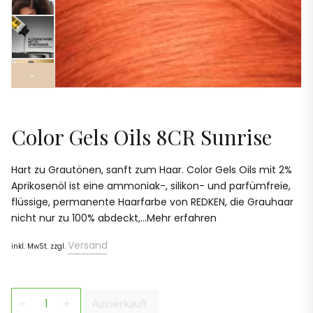
›
Color Gels Oils 8CR Sunrise
Hart zu Grautönen, sanft zum Haar. Color Gels Oils mit 2%
Aprikosenöl ist eine ammoniak-, silikon- und parfümfreie,
flüssige, permanente Haarfarbe von REDKEN, die Grauhaar
nicht nur zu 100% abdeckt,...Mehr erfahren
Versand
inkl. MwSt. zzgl.
Ausverkauft
remove
add