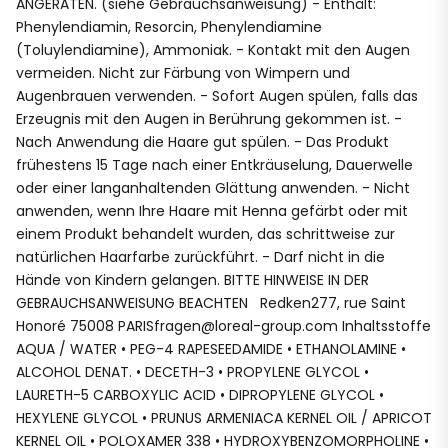
ANGERATEN. (siehe Gebrauchsanweisung) - Enthält:
Phenylendiamin, Resorcin, Phenylendiamine
(Toluylendiamine), Ammoniak. - Kontakt mit den Augen
vermeiden. Nicht zur Färbung von Wimpern und
Augenbrauen verwenden. - Sofort Augen spülen, falls das
Erzeugnis mit den Augen in Berührung gekommen ist. -
Nach Anwendung die Haare gut spülen. - Das Produkt
frühestens 15 Tage nach einer Entkräuselung, Dauerwelle
oder einer langanhaltenden Glättung anwenden. - Nicht
anwenden, wenn Ihre Haare mit Henna gefärbt oder mit
einem Produkt behandelt wurden, das schrittweise zur
natürlichen Haarfarbe zurückführt. - Darf nicht in die
Hände von Kindern gelangen. BITTE HINWEISE IN DER
GEBRAUCHSANWEISUNG BEACHTEN Redken277, rue Saint
Honoré 75008 PARISfragen@loreal-group.com Inhaltsstoffe
AQUA / WATER • PEG-4 RAPESEEDAMIDE • ETHANOLAMINE •
ALCOHOL DENAT. • DECETH-3 • PROPYLENE GLYCOL •
LAURETH-5 CARBOXYLIC ACID • DIPROPYLENE GLYCOL •
HEXYLENE GLYCOL • PRUNUS ARMENIACA KERNEL OIL / APRICOT
KERNEL OIL • POLOXAMER 338 • HYDROXYBENZOMORPHOLINE •