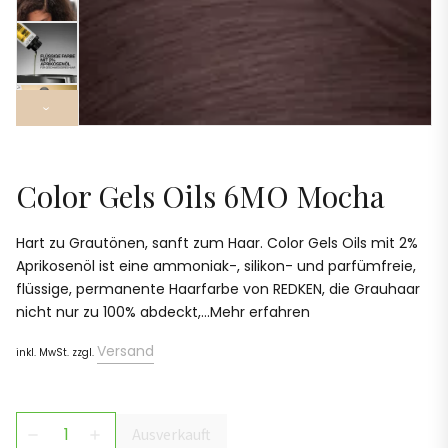
›
Color Gels Oils 6MO Mocha
Hart zu Grautönen, sanft zum Haar. Color Gels Oils mit 2%
Aprikosenöl ist eine ammoniak-, silikon- und parfümfreie,
flüssige, permanente Haarfarbe von REDKEN, die Grauhaar
nicht nur zu 100% abdeckt,...Mehr erfahren
Versand
inkl. MwSt. zzgl.
Ausverkauft
remove
add