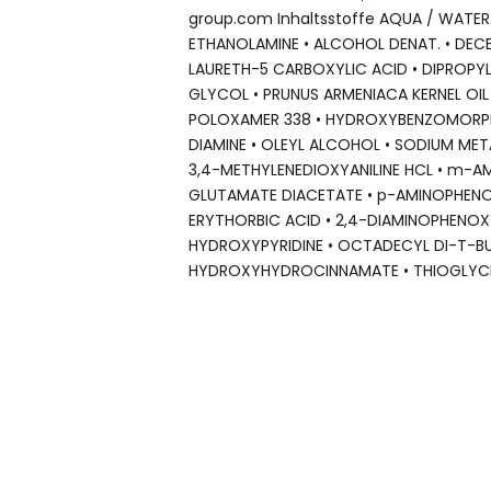
group.com Inhaltsstoffe AQUA / WATER
ETHANOLAMINE • ALCOHOL DENAT. • DECE
LAURETH-5 CARBOXYLIC ACID • DIPROPYL
GLYCOL • PRUNUS ARMENIACA KERNEL OIL 
POLOXAMER 338 • HYDROXYBENZOMORPHO
DIAMINE • OLEYL ALCOHOL • SODIUM MET
3,4-METHYLENEDIOXYANILINE HCL • m-A
GLUTAMATE DIACETATE • p-AMINOPHENO
ERYTHORBIC ACID • 2,4-DIAMINOPHENOX
HYDROXYPYRIDINE • OCTADECYL DI-T-B
HYDROXYHYDROCINNAMATE • THIOGLYCER