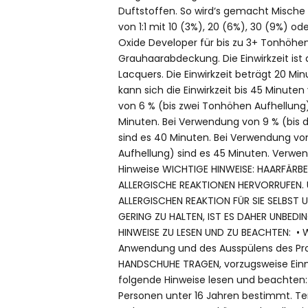
Duftstoffen. So wird‘s gemacht Mische C
von 1:1 mit 10 (3%), 20 (6%), 30 (9%) o
Oxide Developer für bis zu 3+ Tonhöhen
Grauhaarabdeckung. Die Einwirkzeit ist d
Lacquers. Die Einwirkzeit beträgt 20 Mi
kann sich die Einwirkzeit bis 45 Minute
von 6 % (bis zwei Tonhöhen Aufhellung) 
Minuten. Bei Verwendung von 9 % (bis 
sind es 40 Minuten. Bei Verwendung vo
Aufhellung) sind es 45 Minuten. Verwen
Hinweise WICHTIGE HINWEISE: HAARFÄR
ALLERGISCHE REAKTIONEN HERVORRUFEN. U
ALLERGISCHEN REAKTION FÜR SIE SELBST
GERING ZU HALTEN, IST ES DAHER UNBED
HINWEISE ZU LESEN UND ZU BEACHTEN: • 
Anwendung und des Ausspülens des Pr
HANDSCHUHE TRAGEN, vorzugsweise Ein
folgende Hinweise lesen und beachten: D
Personen unter 16 Jahren bestimmt. T