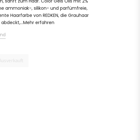
, sanft zum Haar. Color Gels Oils mit 2%
ine ammoniak-, silikon- und parfümfreie,
ente Haarfarbe von REDKEN, die Grauhaar
 abdeckt,...Mehr erfahren
and
Ausverkauft