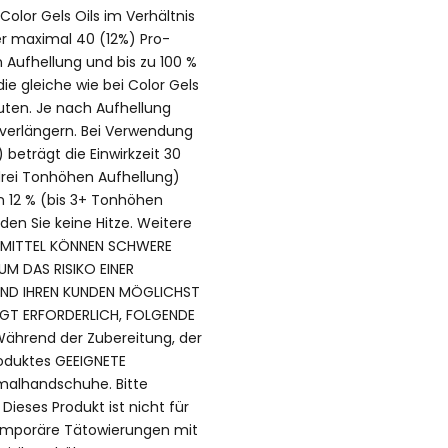
olor Gels Oils im Verhältnis
der maximal 40 (12%) Pro-
 Aufhellung und bis zu 100 %
ie gleiche wie bei Color Gels
nuten. Je nach Aufhellung
n verlängern. Bei Verwendung
beträgt die Einwirkzeit 30
drei Tonhöhen Aufhellung)
n 12 % (bis 3+ Tonhöhen
den Sie keine Hitze. Weitere
BEMITTEL KÖNNEN SCHWERE
M DAS RISIKO EINER
 UND IHREN KUNDEN MÖGLICHST
INGT ERFORDERLICH, FOLGENDE
Während der Zubereitung, der
oduktes GEEIGNETE
malhandschuhe. Bitte
ieses Produkt ist nicht für
emporäre Tätowierungen mit