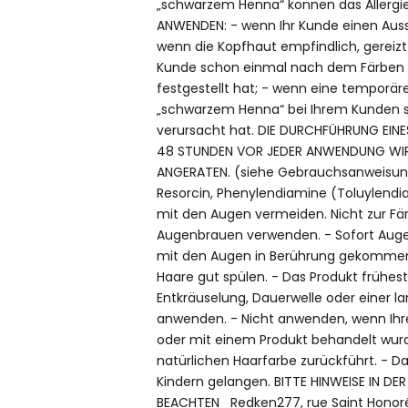
„schwarzem Henna“ können das Allergier
ANWENDEN: - wenn Ihr Kunde einen Auss
wenn die Kopfhaut empfindlich, gereizt o
Kunde schon einmal nach dem Färben d
festgestellt hat; - wenn eine temporär
„schwarzem Henna“ bei Ihrem Kunden s
verursacht hat. DIE DURCHFÜHRUNG EIN
48 STUNDEN VOR JEDER ANWENDUNG WI
ANGERATEN. (siehe Gebrauchsanweisung
Resorcin, Phenylendiamine (Toluylendi
mit den Augen vermeiden. Nicht zur F
Augenbrauen verwenden. - Sofort Augen 
mit den Augen in Berührung gekommen
Haare gut spülen. - Das Produkt frühes
Entkräuselung, Dauerwelle oder einer 
anwenden. - Nicht anwenden, wenn Ihr
oder mit einem Produkt behandelt wurde
natürlichen Haarfarbe zurückführt. - Da
Kindern gelangen. BITTE HINWEISE IN 
BEACHTEN Redken277, rue Saint Honor