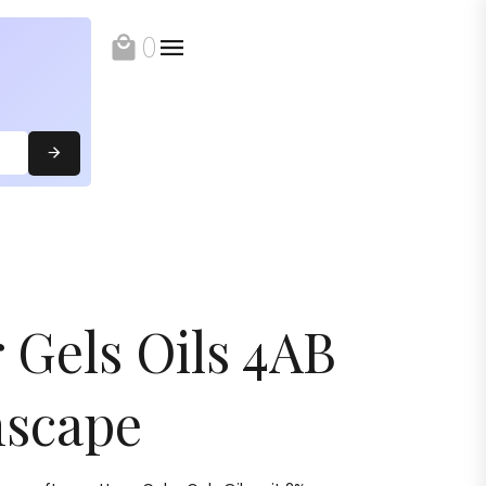
0
local_mall
 Gels Oils 4AB
scape