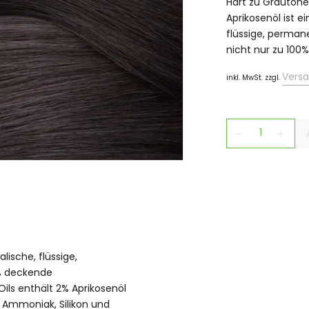
Hart zu Grautönen
Aprikosenöl ist e
flüssige, perman
nicht nur zu 100%
Vers
inkl. MwSt. zzgl.
remove
add
alische, flüssige,
 % deckende
ils enthält 2% Aprikosenöl
n Ammoniak, Silikon und