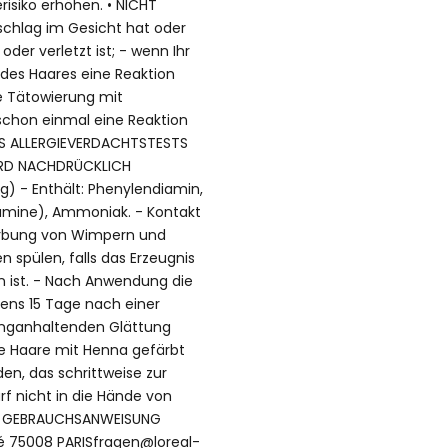
isiko erhöhen. • NICHT
chlag im Gesicht hat oder
der verletzt ist; - wenn Ihr
es Haares eine Reaktion
e Tätowierung mit
chon einmal eine Reaktion
ES ALLERGIEVERDACHTSTESTS
RD NACHDRÜCKLICH
) - Enthält: Phenylendiamin,
amine), Ammoniak. - Kontakt
ärbung von Wimpern und
spülen, falls das Erzeugnis
 ist. - Nach Anwendung die
tens 15 Tage nach einer
langanhaltenden Glättung
e Haare mit Henna gefärbt
n, das schrittweise zur
rf nicht in die Hände von
DER GEBRAUCHSANWEISUNG
é 75008 PARISfragen@loreal-