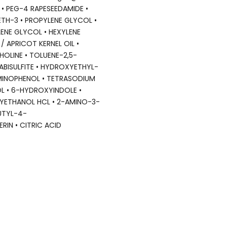
 • PEG-4 RAPESEEDAMIDE •
TH-3 • PROPYLENE GLYCOL •
ENE GLYCOL • HEXYLENE
/ APRICOT KERNEL OIL •
LINE • TOLUENE-2,5-
ABISULFITE • HYDROXYETHYL-
MINOPHENOL • TETRASODIUM
L • 6-HYDROXYINDOLE •
YETHANOL HCL • 2-AMINO-3-
UTYL-4-
IN • CITRIC ACID