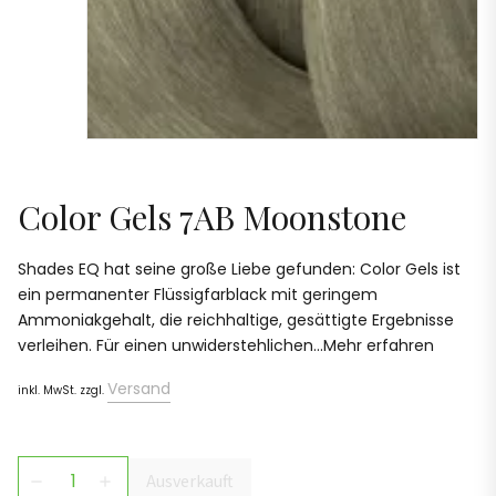
Color Gels 7AB Moonstone
Shades EQ hat seine große Liebe gefunden: Color Gels ist
ein permanenter Flüssigfarblack mit geringem
Ammoniakgehalt, die reichhaltige, gesättigte Ergebnisse
verleihen. Für einen unwiderstehlichen...Mehr erfahren
Versand
inkl. MwSt. zzgl.
Ausverkauft
remove
add