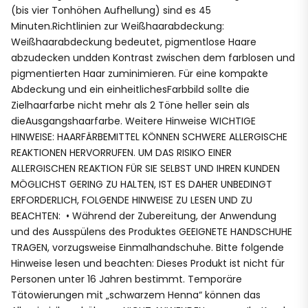
(bis vier Tonhöhen Aufhellung) sind es 45
Minuten.Richtlinien zur Weißhaarabdeckung:
Weißhaarabdeckung bedeutet, pigmentlose Haare
abzudecken undden Kontrast zwischen dem farblosen und
pigmentierten Haar zuminimieren. Für eine kompakte
Abdeckung und ein einheitlichesFarbbild sollte die
Zielhaarfarbe nicht mehr als 2 Töne heller sein als
dieAusgangshaarfarbe. Weitere Hinweise WICHTIGE
HINWEISE: HAARFÄRBEMITTEL KÖNNEN SCHWERE ALLERGISCHE
REAKTIONEN HERVORRUFEN. UM DAS RISIKO EINER
ALLERGISCHEN REAKTION FÜR SIE SELBST UND IHREN KUNDEN
MÖGLICHST GERING ZU HALTEN, IST ES DAHER UNBEDINGT
ERFORDERLICH, FOLGENDE HINWEISE ZU LESEN UND ZU
BEACHTEN: • Während der Zubereitung, der Anwendung
und des Ausspülens des Produktes GEEIGNETE HANDSCHUHE
TRAGEN, vorzugsweise Einmalhandschuhe. Bitte folgende
Hinweise lesen und beachten: Dieses Produkt ist nicht für
Personen unter 16 Jahren bestimmt. Temporäre
Tätowierungen mit „schwarzem Henna“ können das