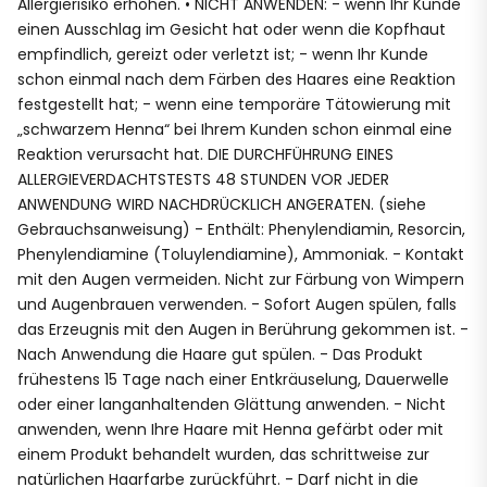
Allergierisiko erhöhen. • NICHT ANWENDEN: - wenn Ihr Kunde
einen Ausschlag im Gesicht hat oder wenn die Kopfhaut
empfindlich, gereizt oder verletzt ist; - wenn Ihr Kunde
schon einmal nach dem Färben des Haares eine Reaktion
festgestellt hat; - wenn eine temporäre Tätowierung mit
„schwarzem Henna“ bei Ihrem Kunden schon einmal eine
Reaktion verursacht hat. DIE DURCHFÜHRUNG EINES
ALLERGIEVERDACHTSTESTS 48 STUNDEN VOR JEDER
ANWENDUNG WIRD NACHDRÜCKLICH ANGERATEN. (siehe
Gebrauchsanweisung) - Enthält: Phenylendiamin, Resorcin,
Phenylendiamine (Toluylendiamine), Ammoniak. - Kontakt
mit den Augen vermeiden. Nicht zur Färbung von Wimpern
und Augenbrauen verwenden. - Sofort Augen spülen, falls
das Erzeugnis mit den Augen in Berührung gekommen ist. -
Nach Anwendung die Haare gut spülen. - Das Produkt
frühestens 15 Tage nach einer Entkräuselung, Dauerwelle
oder einer langanhaltenden Glättung anwenden. - Nicht
anwenden, wenn Ihre Haare mit Henna gefärbt oder mit
einem Produkt behandelt wurden, das schrittweise zur
natürlichen Haarfarbe zurückführt. - Darf nicht in die