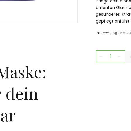
Pflege dein blond
brillanten Glanz 
gesünderes, stra
gepflegt anfühlt.
Vers
inkl. MwSt. zzgl.
remove
add
 Maske:
r dein
ar