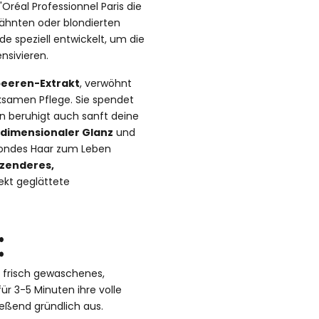
Oréal Professionnel Paris die
rähnten oder blondierten
de speziell entwickelt, um die
nsivieren.
beeren-Extrakt
, verwöhnt
rksamen Pflege. Sie spendet
rn beruhigt auch sanft deine
idimensionaler Glanz
und
 blondes Haar zum Leben
zenderes,
ekt geglättete
:
n frisch gewaschenes,
ür 3-5 Minuten ihre volle
ießend gründlich aus.