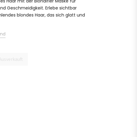
es Haar mit der Blondifier Maske für
und Geschmeidigkeit. Erlebe sichtbar
hlendes blondes Haar, das sich glatt und
and
Ausverkauft