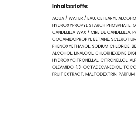
Inhaltsstoffe:
AQUA / WATER / EAU, CETEARYL ALCOHO
HYDROXYPROPYL STARCH PHOSPHATE, GLY
CANDELILLA WAX / CIRE DE CANDELILLA, 
COCAMIDOPROPYL BETAINE, SCLEROTIUM
PHENOXYETHANOL, SODIUM CHLORIDE, BEN
ALCOHOL, LINALOOL, CHLORHEXIDINE DIG
HYDROXYCITRONELLAL, CITRONELLOL, AL
OLEAMIDO-1,3-OCTADECANEDIOL, TOCO
FRUIT EXTRACT, MALTODEXTRIN, PARFUM