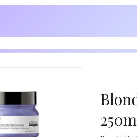
Blond
250m