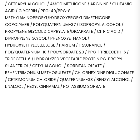
/ CETEARYL ALCOHOL / AMODIMETHICONE / ARGININE / GLUTAMIC
ACID / GLYCERIN / PEG-40/PPG-8
METHYLAMINOPROPYL/HYDROXYPROPYL DIMETHICONE
COPOLYMER / POLYQUATERNIUM-37 / ISOPROPYL ALCOHOL /
PROPYLENE GLYCOL DICAPRYLATE/DICAPRATE / CITRIC ACID /
DIPROPYLENE GLYCOL / PHENOXYETHANOL /
HYDROXYETHYLCELLULOSE / PARFUM / FRAGRANCE /
POLYQUATERNIUM-10 / POLYSORBATE 20 / PPG-1 TRIDECETH-6 /
TRIDECETH-6 / HYDROLYZED VEGETABLE PROTEIN PG-PROPYL
SILANETRIOL / CETYL ALCOHOL / SORBITAN OLEATE /
BEHENTRIMONIUM METHOSULFATE / CHLORHEXIDINE DIGLUCONATE
/ CETRIMONIUM CHLORIDE / QUATERNIUM-33 / BENZYL ALCOHOL /
LINALOOL / HEXYL CINNAMAL / POTASSIUM SORBATE