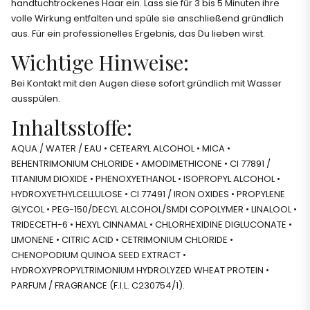
handtuchtrockenes Haar ein. Lass sie für 3 bis 5 Minuten ihre
volle Wirkung entfalten und spüle sie anschließend gründlich
aus. Für ein professionelles Ergebnis, das Du lieben wirst.
Wichtige Hinweise:
Bei Kontakt mit den Augen diese sofort gründlich mit Wasser
ausspülen.
Inhaltsstoffe:
AQUA / WATER / EAU • CETEARYL ALCOHOL • MICA •
BEHENTRIMONIUM CHLORIDE • AMODIMETHICONE • CI 77891 /
TITANIUM DIOXIDE • PHENOXYETHANOL • ISOPROPYL ALCOHOL •
HYDROXYETHYLCELLULOSE • CI 77491 / IRON OXIDES • PROPYLENE
GLYCOL • PEG-150/DECYL ALCOHOL/SMDI COPOLYMER • LINALOOL •
TRIDECETH-6 • HEXYL CINNAMAL • CHLORHEXIDINE DIGLUCONATE •
LIMONENE • CITRIC ACID • CETRIMONIUM CHLORIDE •
CHENOPODIUM QUINOA SEED EXTRACT •
HYDROXYPROPYLTRIMONIUM HYDROLYZED WHEAT PROTEIN •
PARFUM / FRAGRANCE (F.I.L. C230754/1).