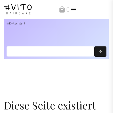
0
local_mall
KI-Assistent
flare
Diese Seite existiert