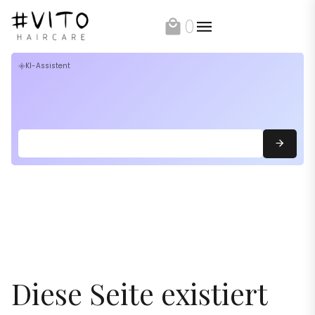
0
local_mall
KI-Assistent
flare
Diese Seite existiert