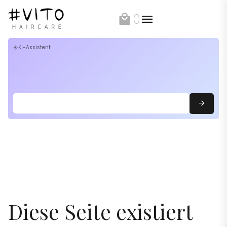
0
local_mall
KI-Assistent
flare
Diese Seite existiert